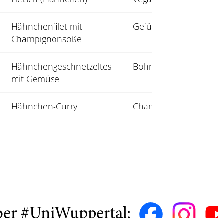
Hähnchenfilet mit
Gefüllte Paprika
Champignonsoße
Hähnchengeschnetzeltes
Bohneneintopf
mit Gemüse
Hähnchen-Curry
Champignonpfanne
ber #UniWuppertal: